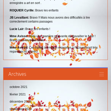
enregistre a art en sort .
ROQUIER Cyrille:
Bravo les enfants
JB Levaillant:
Bravo !! Mais nous avons des difficultés à lire
correctement certains passages
Lucie Lair:
Bravo les enfants !
Mme Avisse:
Voilà une manière motivante de travailler le futur !
Bravo pour tous vos beau
Mme Avisse:
Ces boîtes à émotion exposées à l'accueil sont très
regardées et appréci
Archives
octobre 2021
février 2021
décembre 2020
septembre 2020