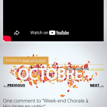
POSTED IN
Année 2019 /2020
BOOKMARK THE
permalink
.
POST NAVIGATION
← PREVIOUS
NEXT →
One comment to “Week-end Chorale à
Houlgate en vidéo”