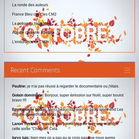
La ronde des auteurs
France Bleu chez les CM2
La potion de Némorino
Activité cyclisme à l'école
L'endurance en CM2.
Recent Comments
Pauline:
je n'ai pas réussi à regarder le documentaire ou j'étais.
Golain dominique:
Bonjour, super émission sur Noël, super boulot
bravo !!!!
Emmanuelle golain:
Merci beaucoup pour ce beau week-end Les
enfants étaient ravis Merci à tous
Lanon Yveline:
C'est une très bonne idée de faire une vidéo de
cette sortie "Chorale". Cela
lorys tuis:
bien mes on a pas pu je crois pas que nous avons