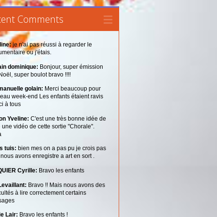
cent Comments
line:
je n'ai pas réussi à regarder le
mentaire ou j'étais.
ain dominique:
Bonjour, super émission
Noël, super boulot bravo !!!!
anuelle golain:
Merci beaucoup pour
eau week-end Les enfants étaient ravis
i à tous
on Yveline:
C'est une très bonne idée de
e une vidéo de cette sortie "Chorale".
a
s tuis:
bien mes on a pas pu je crois pas
nous avons enregistre a art en sort .
UIER Cyrille:
Bravo les enfants
evaillant:
Bravo !! Mais nous avons des
icultés à lire correctement certains
sages
e Lair:
Bravo les enfants !