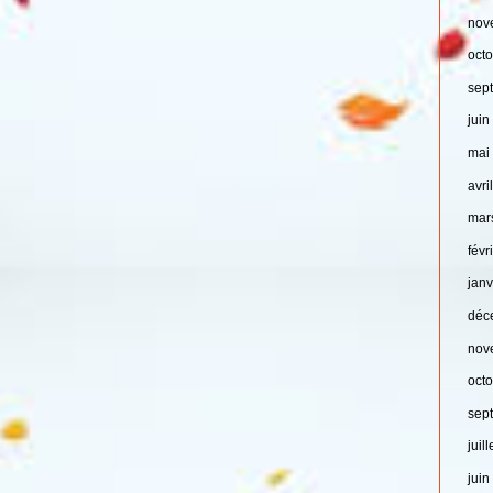
nov
oct
sep
jui
mai
avri
mar
févr
jan
déc
nov
oct
sep
juil
jui