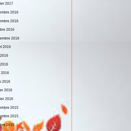
vier 2017
embre 2016
embre 2016
obre 2016
tembre 2016
let 2016
n 2016
 2016
l 2016
s 2016
ier 2016
vier 2016
embre 2015
embre 2015
obre 2015