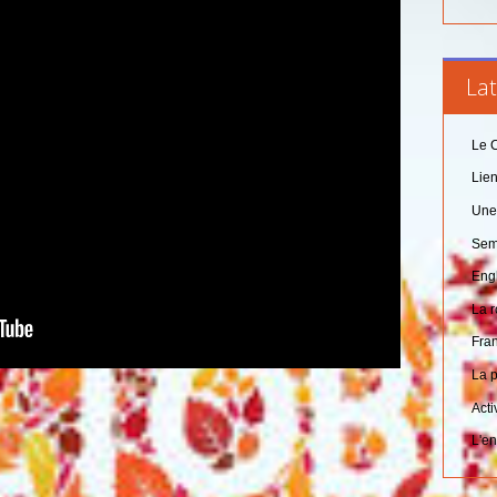
Lat
Le C
Lien
Une 
Sem
Engl
La 
Fra
La 
Acti
L'e