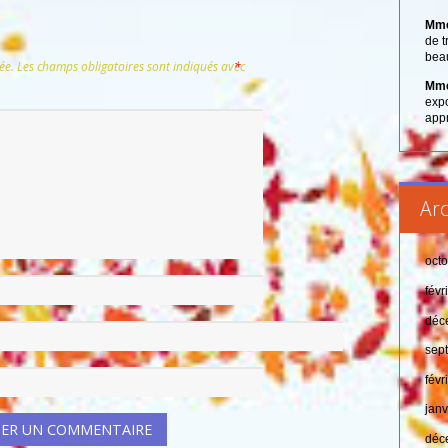
Mme
de t
bea
ée.
Les champs obligatoires sont indiqués avec
*
Mme
expo
app
Arc
oct
févr
déc
sep
févr
jan
déc