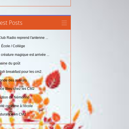
est Posts
lub Radio reprend l'antenne ...
 École / Collège
créature magique est arrivée ...
aine du goût
ish breakfast pour les cm2.
ronde des auteurs
nce Bleu chez les CM2
potion de Némorino
vité cyclisme à l'école
ndurance en CM2.