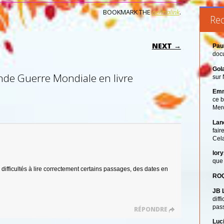
BOOKMARK THE
permalink
.
Re
ON
NEXT →
Pau
docu
Gol
de Guerre Mondiale en livre
sur 
Emm
ce b
Merc
Lan
fair
Cel
lory
que 
difficultés à lire correctement certains passages, des dates en
ROQ
JB L
diff
pas
RÉPONDRE
Luci