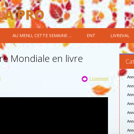
 LA PRO
AU MENU, CETTE SEMAINE …
ENT
LIVREVAL
e Mondiale en livre
Cat
Ann
8
1 Comment
Ann
Ann
Ann
Ann
Ann
Ann