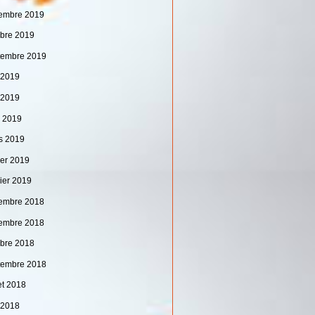
embre 2019
obre 2019
tembre 2019
n 2019
 2019
l 2019
s 2019
ier 2019
vier 2019
embre 2018
embre 2018
obre 2018
tembre 2018
let 2018
n 2018