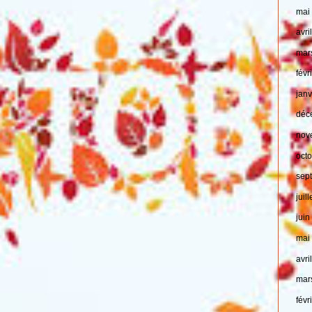
mai
avri
mar
févr
jan
déc
nov
oct
sep
juil
jui
mai
avri
mar
févr