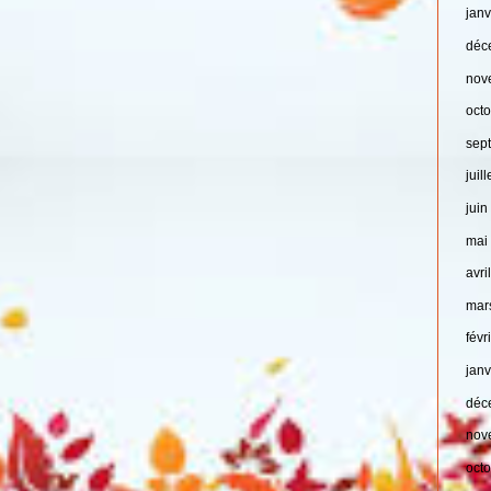
jan
déc
nov
oct
sep
juil
jui
mai
avri
mar
févr
jan
déc
nov
oct