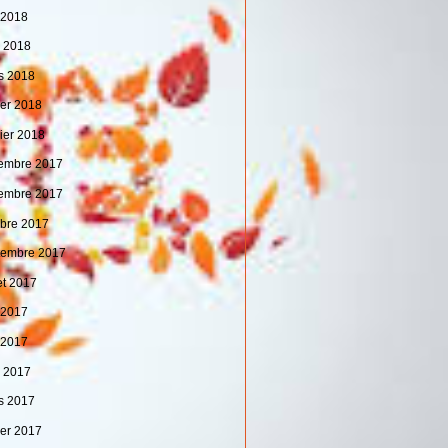
 2018
l 2018
s 2018
ier 2018
vier 2018
embre 2017
embre 2017
obre 2017
tembre 2017
let 2017
n 2017
 2017
l 2017
s 2017
ier 2017