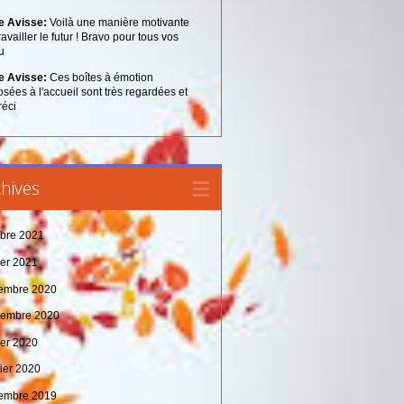
 Avisse:
Voilà une manière motivante
ravailler le futur ! Bravo pour tous vos
u
 Avisse:
Ces boîtes à émotion
sées à l'accueil sont très regardées et
réci
hives
obre 2021
ier 2021
embre 2020
tembre 2020
ier 2020
vier 2020
embre 2019