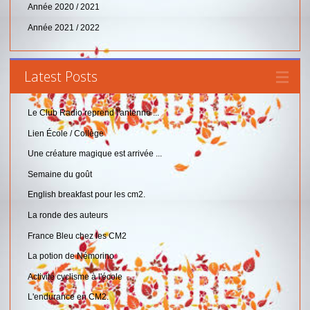
Année 2020 / 2021
Année 2021 / 2022
Latest Posts
Le Club Radio reprend l'antenne ...
Lien École / Collège
Une créature magique est arrivée ...
Semaine du goût
English breakfast pour les cm2.
La ronde des auteurs
France Bleu chez les CM2
La potion de Némorino
Activité cyclisme à l'école
L'endurance en CM2.