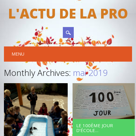
L'ACTU DE LA PRO
Main menu
Skip to content
MENU
Monthly Archives:
mai 2019
LE 100ÈME JOUR
D’ÉCOLE…