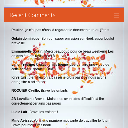
Recent Comments
Pauline:
je n'ai pas réussi à regarder le documentaire ou j'étais.
Golain dominique:
Bonjour, super émission sur Noël, super boulot
bravo !!!!
Emmanuelle golain:
Merci beaucoup pour ce beau week-end Les
enfants étaient ravis Merci à tous
Lanon Yveline:
C'est une très bonne idée de faire une vidéo de
cette sortie "Chorale". Cela
lorys tuis:
bien mes on a pas pu je crois pas que nous avons
enregistre a art en sort .
ROQUIER Cyrille:
Bravo les enfants
JB Levaillant:
Bravo !! Mais nous avons des difficultés à lire
correctement certains passages
Lucie Lair:
Bravo les enfants !
Mme Avisse:
Voilà une manière motivante de travailler le futur !
Bravo pour tous vos beau